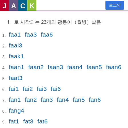
J
A
C
K
로그인
「f」로 시작되는 23개의 광동어（월병）발음
faa1
faa3
faa6
faai3
faak1
faan1
faan2
faan3
faan4
faan5
faan6
faat3
fai1
fai2
fai3
fai6
fan1
fan2
fan3
fan4
fan5
fan6
fang4
fat1
fat3
fat6