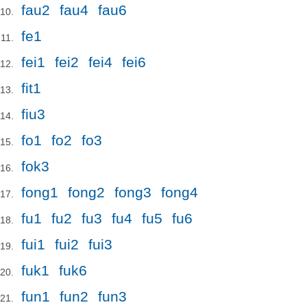
fau2
fau4
fau6
fe1
fei1
fei2
fei4
fei6
fit1
fiu3
fo1
fo2
fo3
fok3
fong1
fong2
fong3
fong4
fu1
fu2
fu3
fu4
fu5
fu6
fui1
fui2
fui3
fuk1
fuk6
fun1
fun2
fun3