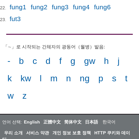
fung1
fung2
fung3
fung4
fung6
fut3
「∼」로 시작되는 간체자의 광동어（월병）발음
:
-
b
c
d
f
g
gw
h
j
k
kw
l
m
n
ng
p
s
t
w
z
언어 선택:
English
正體中文
简体中文
日本語
한국어
우리 소개
서비스 약관
개인 정보 보호 정책
HTTP 쿠키와 데이