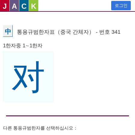
J
A
C
K
로그인
中
통용규범한자표（중국 간체자） - 번호 341
1한자중 1∼1한자
对
다른 통용규범한자를 선택하십시오：