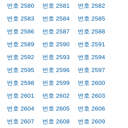
번호 2580
번호 2581
번호 2582
번호 2583
번호 2584
번호 2585
번호 2586
번호 2587
번호 2588
번호 2589
번호 2590
번호 2591
번호 2592
번호 2593
번호 2594
번호 2595
번호 2596
번호 2597
번호 2598
번호 2599
번호 2600
번호 2601
번호 2602
번호 2603
번호 2604
번호 2605
번호 2606
번호 2607
번호 2608
번호 2609