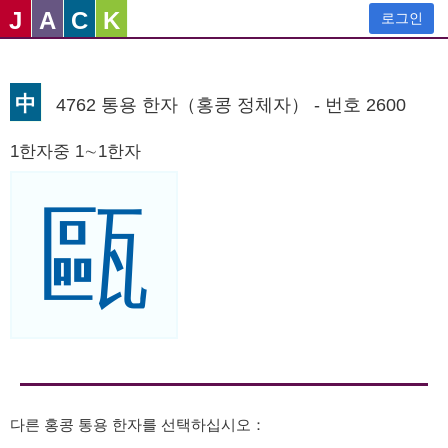
J
A
C
K
로그인
中
4762 통용 한자（홍콩 정체자） - 번호 2600
1한자중 1∼1한자
甌
다른 홍콩 통용 한자를 선택하십시오：