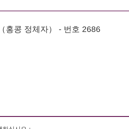
（홍콩 정체자） - 번호 2686
선택하십시오：