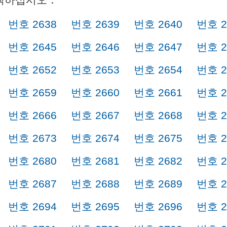
번호 2638
번호 2639
번호 2640
번호 2
번호 2645
번호 2646
번호 2647
번호 2
번호 2652
번호 2653
번호 2654
번호 2
번호 2659
번호 2660
번호 2661
번호 2
번호 2666
번호 2667
번호 2668
번호 2
번호 2673
번호 2674
번호 2675
번호 2
번호 2680
번호 2681
번호 2682
번호 2
번호 2687
번호 2688
번호 2689
번호 2
번호 2694
번호 2695
번호 2696
번호 2