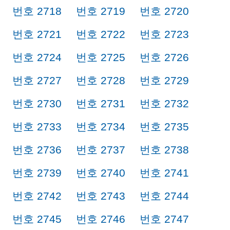
번호 2718
번호 2719
번호 2720
번호 2721
번호 2722
번호 2723
번호 2724
번호 2725
번호 2726
번호 2727
번호 2728
번호 2729
번호 2730
번호 2731
번호 2732
번호 2733
번호 2734
번호 2735
번호 2736
번호 2737
번호 2738
번호 2739
번호 2740
번호 2741
번호 2742
번호 2743
번호 2744
번호 2745
번호 2746
번호 2747