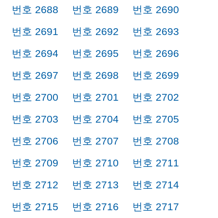
번호 2688
번호 2689
번호 2690
번호 2691
번호 2692
번호 2693
번호 2694
번호 2695
번호 2696
번호 2697
번호 2698
번호 2699
번호 2700
번호 2701
번호 2702
번호 2703
번호 2704
번호 2705
번호 2706
번호 2707
번호 2708
번호 2709
번호 2710
번호 2711
번호 2712
번호 2713
번호 2714
번호 2715
번호 2716
번호 2717